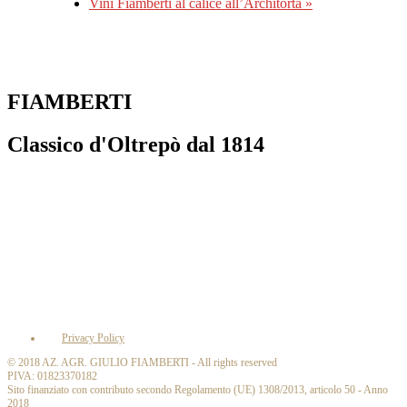
Vini Fiamberti al calice all’Architorta
»
FIAMBERTI
Classico d'Oltrepò dal 1814
Privacy Policy
© 2018 AZ. AGR. GIULIO FIAMBERTI - All rights reserved
PIVA: 01823370182
Sito finanziato con contributo secondo Regolamento (UE) 1308/2013, articolo 50 - Anno
2018