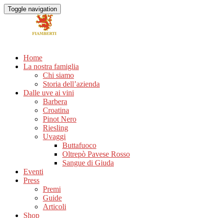
Toggle navigation
Home
La nostra famiglia
Chi siamo
Storia dell’azienda
Dalle uve ai vini
Barbera
Croatina
Pinot Nero
Riesling
Uvaggi
Buttafuoco
Oltrepò Pavese Rosso
Sangue di Giuda
Eventi
Press
Premi
Guide
Articoli
Shop