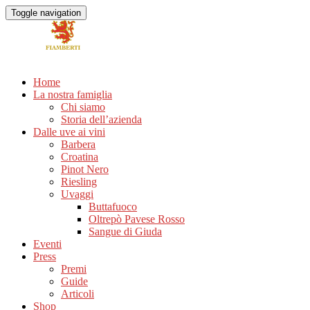
Toggle navigation
Home
La nostra famiglia
Chi siamo
Storia dell’azienda
Dalle uve ai vini
Barbera
Croatina
Pinot Nero
Riesling
Uvaggi
Buttafuoco
Oltrepò Pavese Rosso
Sangue di Giuda
Eventi
Press
Premi
Guide
Articoli
Shop