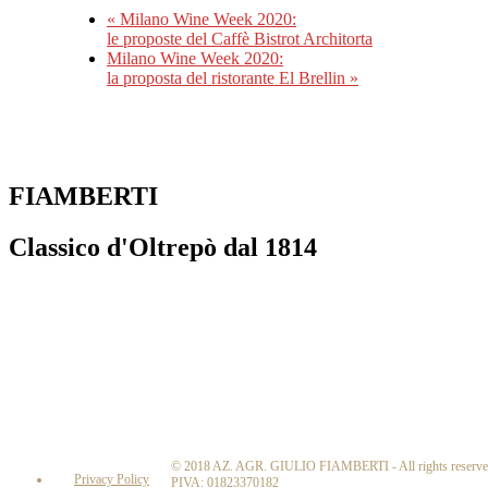
«
Milano Wine Week 2020:
le proposte del Caffè Bistrot Architorta
Milano Wine Week 2020:
la proposta del ristorante El Brellin
»
FIAMBERTI
Classico d'Oltrepò dal 1814
© 2018 AZ. AGR. GIULIO FIAMBERTI - All rights reserv
Privacy Policy
PIVA: 01823370182